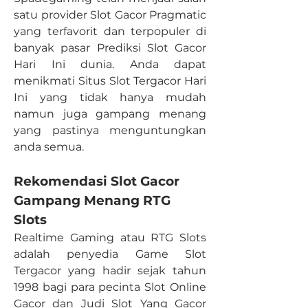
satu provider Slot Gacor Pragmatic 
yang terfavorit dan terpopuler di 
banyak pasar Prediksi Slot Gacor 
Hari Ini dunia. Anda dapat 
menikmati Situs Slot Tergacor Hari 
Ini yang tidak hanya mudah 
namun juga gampang menang 
yang pastinya menguntungkan 
anda semua.
Rekomendasi Slot Gacor 
Gampang Menang RTG 
Slots
Realtime Gaming atau RTG Slots 
adalah penyedia Game Slot 
Tergacor yang hadir sejak tahun 
1998 bagi para pecinta Slot Online 
Gacor dan Judi Slot Yang Gacor 