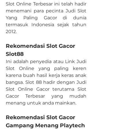
Slot Online Terbesar ini telah hadir 
menemani para pecinta Judi Slot 
Yang Paling Gacor di dunia 
termasuk Indonesia sejak tahun 
2012.
Rekomendasi Slot Gacor 
Slot88
Ini adalah penyedia atau Link Judi 
Slot Online yang paling keren 
karena buah hasil kerja keras anak 
bangsa. Slot 88 hadir dengan Judi 
Slot Online Gacor terutama Slot 
Gacor Terbesar yang mudah 
menang untuk anda mainkan.
Rekomendasi Slot Gacor 
Gampang Menang Playtech