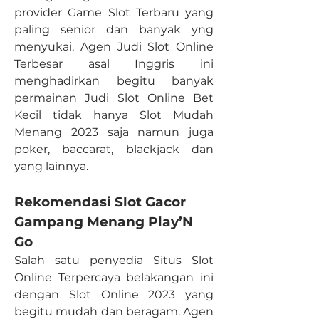
provider Game Slot Terbaru yang 
paling senior dan banyak yng 
menyukai. Agen Judi Slot Online 
Terbesar asal Inggris ini 
menghadirkan begitu banyak 
permainan Judi Slot Online Bet 
Kecil tidak hanya Slot Mudah 
Menang 2023 saja namun juga 
poker, baccarat, blackjack dan 
yang lainnya.
Rekomendasi Slot Gacor 
Gampang Menang Play’N 
Go
Salah satu penyedia Situs Slot 
Online Terpercaya belakangan ini 
dengan Slot Online 2023 yang 
begitu mudah dan beragam. Agen 