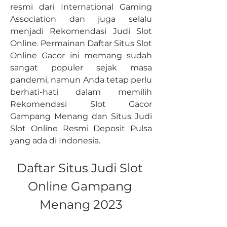
resmi dari International Gaming 
Association dan juga selalu 
menjadi Rekomendasi Judi Slot 
Online. Permainan Daftar Situs Slot 
Online Gacor ini memang sudah 
sangat populer sejak masa 
pandemi, namun Anda tetap perlu 
berhati-hati dalam memilih 
Rekomendasi Slot Gacor 
Gampang Menang dan Situs Judi 
Slot Online Resmi Deposit Pulsa 
yang ada di Indonesia.
Daftar Situs Judi Slot 
Online Gampang 
Menang 2023