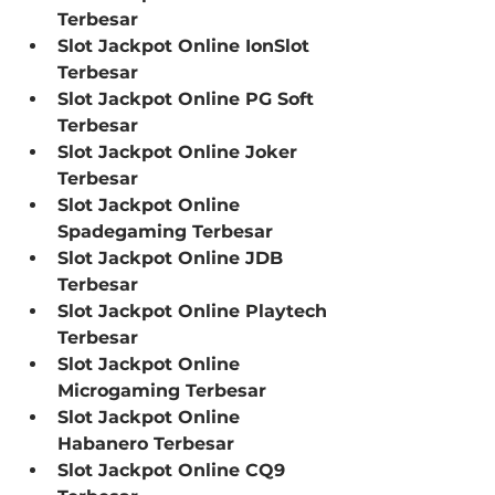
Terbesar
Slot Jackpot Online IonSlot 
Terbesar
Slot Jackpot Online PG Soft 
Terbesar
Slot Jackpot Online Joker 
Terbesar
Slot Jackpot Online 
Spadegaming Terbesar
Slot Jackpot Online JDB 
Terbesar
Slot Jackpot Online Playtech 
Terbesar
Slot Jackpot Online 
Microgaming Terbesar
Slot Jackpot Online 
Habanero Terbesar
Slot Jackpot Online CQ9 