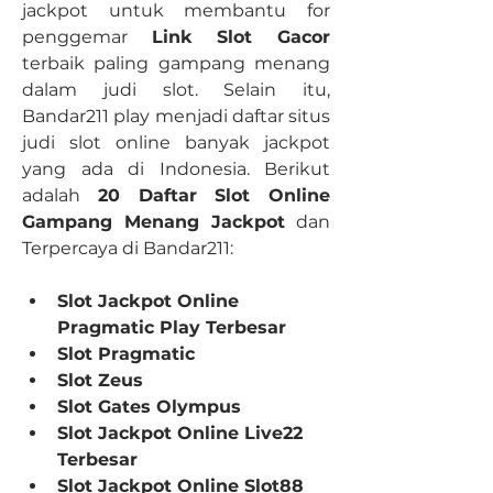
jackpot untuk membantu for 
penggemar 
Link Slot Gacor
terbaik paling gampang menang 
dalam judi slot. Selain itu, 
Bandar211 play menjadi daftar situs 
judi slot online banyak jackpot 
yang ada di Indonesia. Berikut 
adalah 
20 Daftar Slot Online 
Gampang Menang Jackpot
 dan 
Terpercaya di Bandar211:
Slot Jackpot Online 
Pragmatic Play Terbesar
Slot Pragmatic
Slot Zeus
Slot Gates Olympus
Slot Jackpot Online Live22 
Terbesar
Slot Jackpot Online Slot88 