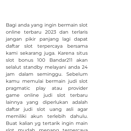
Bagi anda yang ingin bermain slot 
online terbaru 2023 dan terlaris 
jangan pikir panjang lagi dapat 
daftar slot terpercaya bersama 
kami sekarang juga. Karena situs 
slot bonus 100 Bandar211 akan 
selalut standby melayani anda 24 
jam dalam seminggu. Sebelum 
kamu memulai bermain judi slot 
pragmatic play atau provider 
game online judi slot terbaru 
lainnya yang diperlukan adalah 
daftar judi slot uang asli agar 
memiliki akun terlebih dahulu. 
Buat kalian yg tertarik ingin main 
slot mudah menang terpercaya 