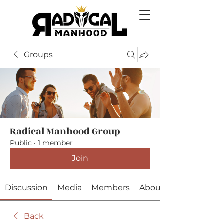
Groups
Radical Manhood Group
Public
·
1 member
Join
Discussion
Media
Members
About
Back