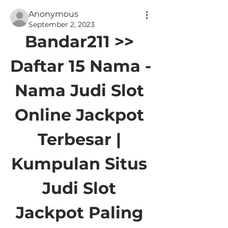
Anonymous
September 2, 2023
Bandar211 >> 
Daftar 15 Nama - 
Nama Judi Slot 
Online Jackpot 
Terbesar | 
Kumpulan Situs 
Judi Slot 
Jackpot Paling 