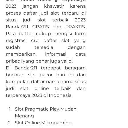
2023 jangan khawatir karena 
proses daftar judi slot terbaru di 
situs judi slot terbaik 2023 
Bandar211 GRATIS dan PRAKTIS. 
Para bettor cukup mengisi form 
registrasi crb daftar slot yang 
sudah tersedia dengan 
memberikan informasi data 
pribadi yang benar juga valid.
Di Bandar211 terdapat beragam 
bocoran slot gacor hari ini dari 
kumpulan daftar nama nama situs 
judi slot online terbaik dan 
terpercaya 2023 di Indonesia:
Slot Pragmatic Play Mudah 
Menang
Slot Online Microgaming 