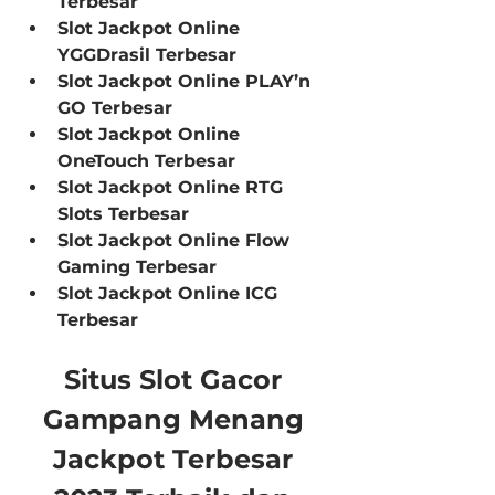
Terbesar
Slot Jackpot Online 
YGGDrasil Terbesar
Slot Jackpot Online PLAY’n 
GO Terbesar
Slot Jackpot Online 
OneTouch Terbesar
Slot Jackpot Online RTG 
Slots Terbesar
Slot Jackpot Online Flow 
Gaming Terbesar
Slot Jackpot Online ICG 
Terbesar
Situs Slot Gacor 
Gampang Menang 
Jackpot Terbesar 