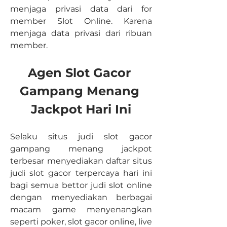
menjaga privasi data dari for 
member Slot Online. Karena 
menjaga data privasi dari ribuan 
member.
Agen Slot Gacor 
Gampang Menang 
Jackpot Hari Ini
Selaku situs judi slot gacor 
gampang menang jackpot 
terbesar menyediakan daftar situs 
judi slot gacor terpercaya hari ini 
bagi semua bettor judi slot online 
dengan menyediakan berbagai 
macam game menyenangkan 
seperti poker, slot gacor online, live 