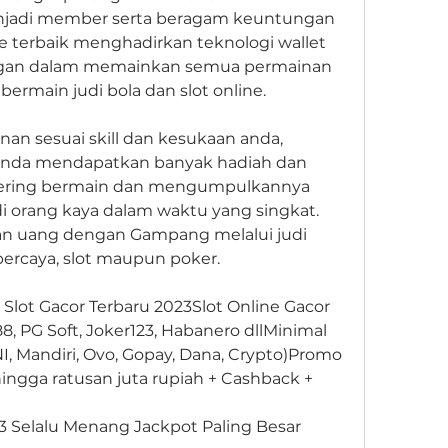
njadi member serta beragam keuntungan 
ine terbaik menghadirkan teknologi wallet 
n dalam memainkan semua permainan 
bermain judi bola dan slot online.
n sesuai skill dan kesukaan anda, 
nda mendapatkan banyak hadiah dan 
sering bermain dan mengumpulkannya 
orang kaya dalam waktu yang singkat. 
n uang dengan Gampang melalui judi 
rpercaya, slot maupun poker.
 Slot Gacor Terbaru 2023Slot Online Gacor 
8, PG Soft, Joker123, Habanero dllMinimal 
I, Mandiri, Ovo, Gopay, Dana, Crypto)Promo 
ingga ratusan juta rupiah + Cashback + 
23 Selalu Menang Jackpot Paling Besar