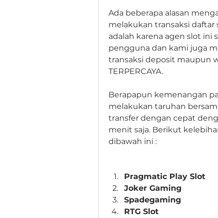
Ada beberapa alasan menga
melakukan transaksi daftar s
adalah karena agen slot ini 
pengguna dan kami juga mel
transaksi deposit maupun
TERPERCAYA.
Berapapun kemenangan para 
melakukan taruhan bersama 
transfer dengan cepat de
menit saja. Berikut kelebiha
dibawah ini :
Pragmatic Play Slot
Joker Gaming
Spadegaming
RTG Slot