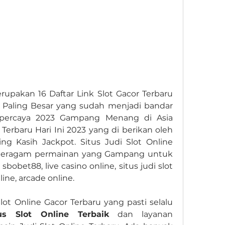
rupakan 16 Daftar Link Slot Gacor Terbaru 
aling Besar yang sudah menjadi bandar 
erpercaya 2023 Gampang Menang di Asia 
erbaru Hari Ini 2023 yang di berikan oleh 
ing Kasih Jackpot. Situs Judi Slot Online 
beragam permainan yang Gampang untuk 
bobet88, live casino online, situs judi slot 
ine, arcade online.
ot Online Gacor Terbaru yang pasti selalu 
tus Slot Online Terbaik
 dan layanan 