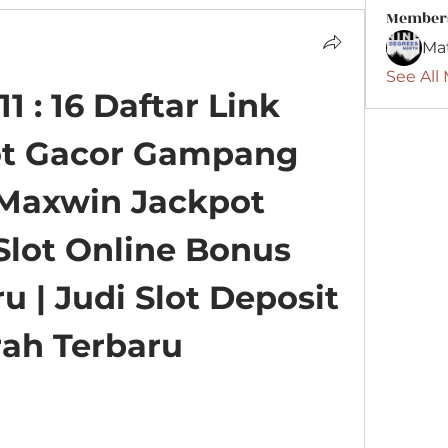
Member
Ma
See All
: 16 Daftar Link 
ot Gacor Gampang 
axwin Jackpot 
Slot Online Bonus 
 | Judi Slot Deposit 
ah Terbaru