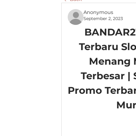
Anonymous
September 2, 2023
BANDAR211 
Terbaru Sl
Menang M
Terbesar | 
Promo Terbaru
Mur