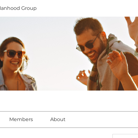
Manhood Group
Members
About