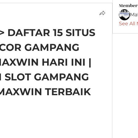
Member
Ma
See All
> DAFTAR 15 SITUS 
ACOR GAMPANG 
XWIN HARI INI | 
I SLOT GAMPANG 
MAXWIN TERBAIK