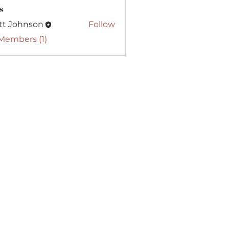
s
tt Johnson
Follow
 Members (1)