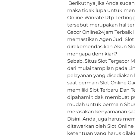
 Berikutnya jika Anda sudah mendapatkan Situs Slot Gacor Terbaik , 
maka tidak lupa untuk menge
Online Winrate Rtp Tertingg
tersebut merupakan hal terp
Gacor Online24jam Terbaik l
memastikan Agen Judi Slot 
direkomendasikan Akun Slot 
mengapa demikian?
Sebab, Situs Slot Tergaco
dari mulai tampilan pada Li
pelayanan yang disediakan h
saat bermain Slot Online Ga
memiliki Slot Terbaru Dan 
dipahami tidak membuat pus
mudah untuk bermain Situs D
merasakan kenyamanan saat 
Disini, Anda juga harus mem
ditawarkan oleh Slot Online
ketentuan yang harus dilak