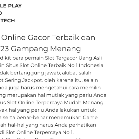
PLE PLAY
O
AYTECH
t Online Gacor Terbaik dan 
2023 Gampang Menang
n Situs Slot Online Terbaik No 1 Indonesia 
idak bertanggung jawab, akibat salah 
t Sering Jackpot. oleh karena itu, selain 
a juga harus mengetahui cara memilih 
ang merupakan hal mutlak yang perlu Anda 
tus Slot Online Terpercaya Mudah Menang 
nyak hal yang perlu Anda lakukan untuk 
 serta benar-benar menemukan Game 
lah hal-hal yang harus Anda perhatikan 
di Slot Online Terpercaya No 1.