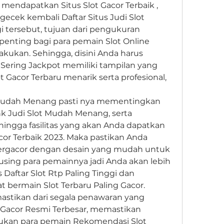
cek kembali Daftar Situs Judi Slot 
i tersebut, tujuan dari pengukuran 
enting bagi para pemain Slot Online 
akukan. Sehingga, disini Anda harus 
Sering Jackpot memiliki tampilan yang 
Gacor Terbaru menarik serta profesional, 
r Mudah Menang pasti nya mementingkan 
nk Judi Slot Mudah Menang, serta 
ingga fasilitas yang akan Anda dapatkan 
cor Terbaik 2023. Maka pastikan Anda 
Tergacor dengan desain yang mudah untuk 
ing para pemainnya jadi Anda akan lebih 
aftar Slot Rtp Paling Tinggi dan 
bermain Slot Terbaru Paling Gacor.
astikan dari segala penawaran yang 
 Gacor Resmi Terbesar, memastikan 
ukan para pemain Rekomendasi Slot 