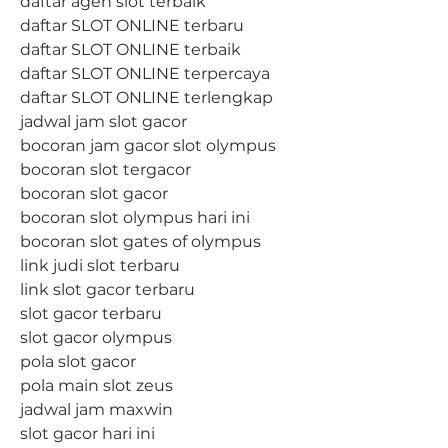
daftar agen slot terbaik
daftar SLOT ONLINE terbaru
daftar SLOT ONLINE terbaik
daftar SLOT ONLINE terpercaya
daftar SLOT ONLINE terlengkap
jadwal jam slot gacor
bocoran jam gacor slot olympus
bocoran slot tergacor
bocoran slot gacor
bocoran slot olympus hari ini
bocoran slot gates of olympus
link judi slot terbaru
link slot gacor terbaru
slot gacor terbaru
slot gacor olympus
pola slot gacor
pola main slot zeus
jadwal jam maxwin
slot gacor hari ini