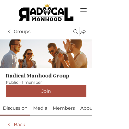
Groups
Radical Manhood Group
Public
·
1 member
Join
Discussion
Media
Members
About
Back