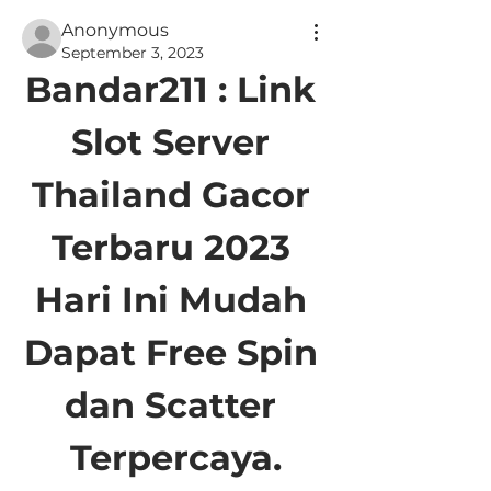
Anonymous
September 3, 2023
Bandar211 : Link 
Slot Server 
Thailand Gacor 
Terbaru 2023 
Hari Ini Mudah 
Dapat Free Spin 
dan Scatter 
Terpercaya.