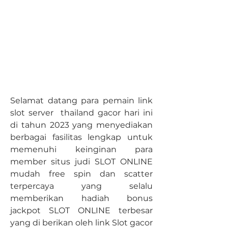
Selamat datang para pemain link 
slot server  thailand gacor hari ini 
di tahun 2023 yang menyediakan 
berbagai fasilitas lengkap untuk 
memenuhi keinginan para 
member situs judi SLOT ONLINE 
mudah free spin dan scatter 
terpercaya yang selalu 
memberikan hadiah bonus 
jackpot SLOT ONLINE terbesar 
yang di berikan oleh link Slot gacor 