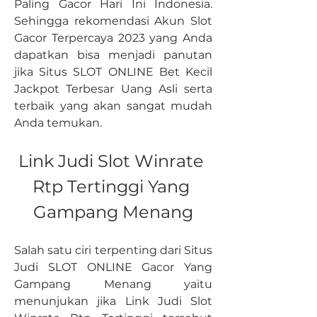
Paling Gacor Hari Ini Indonesia. 
Sehingga rekomendasi Akun Slot 
Gacor Terpercaya 2023 yang Anda 
dapatkan bisa menjadi panutan 
jika Situs SLOT ONLINE Bet Kecil 
Jackpot Terbesar Uang Asli serta 
terbaik yang akan sangat mudah 
Anda temukan.
Link Judi Slot Winrate 
Rtp Tertinggi Yang 
Gampang Menang
Salah satu ciri terpenting dari Situs 
Judi SLOT ONLINE Gacor Yang 
Gampang Menang yaitu 
menunjukan jika Link Judi Slot 