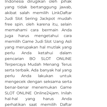
Indonesia dirugikan oleh pihak 
yang tidak bertanggung jawab, 
akibat salah memilih LinkDaftar 
Judi Slot Sering Jackpot mudah 
free spin. oleh karena itu, selain 
memahami cara bermain Anda 
juga harus mengetahui cara 
memilih Game Judi Slot Uang Asli 
yang merupakan hal mutlak yang 
perlu Anda ketahui dalam 
pencarian BO SLOT ONLINE 
Terpercaya Mudah Menang Terus 
serta terbaik. Ada banyak hal yang 
perlu Anda lakukan untuk 
mengecek dengan seksama serta 
benar-benar menemukan Game 
SLOT ONLINE Online24jam. Inilah 
hal-hal yang harus Anda 
perhatikan saat memilih Daftar 