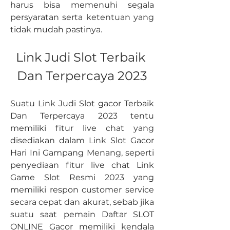
harus bisa memenuhi segala 
persyaratan serta ketentuan yang 
tidak mudah pastinya.
Link Judi Slot Terbaik 
Dan Terpercaya 2023
Suatu Link Judi Slot gacor Terbaik 
Dan Terpercaya 2023 tentu 
memiliki fitur live chat yang 
disediakan dalam Link Slot Gacor 
Hari Ini Gampang Menang, seperti 
penyediaan fitur live chat Link 
Game Slot Resmi 2023 yang 
memiliki respon customer service 
secara cepat dan akurat, sebab jika 
suatu saat pemain Daftar SLOT 
ONLINE Gacor memiliki kendala 