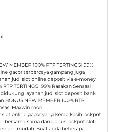
ot
S NEW MEMBER 100% RTP TERTINGGI 99% 
ine gacor terpercaya gampang juga 
an judi slot online deposit via e-money 
TP TERTINGGI 99% Rasakan Sensasi 
i didukung layanan judi slot deposit bank 
iri dan BONUS NEW MEMBER 100% RTP 
nsasi Maxwin mon.
 slot online gacor yang kerap kasih jackpot 
n bersama-sama dan bonus jackpot slot 
 dengan mudah. Buat anda beberapa 