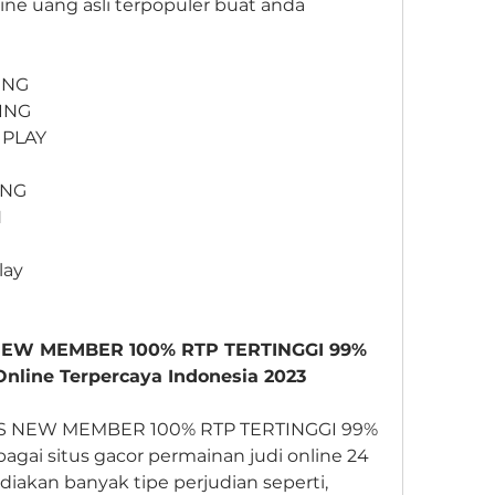
ine uang asli terpopuler buat anda 
ING
MING
 PLAY
ING
H
lay
 NEW MEMBER 100% RTP TERTINGGI 99% 
nline Terpercaya Indonesia 2023
NUS NEW MEMBER 100% RTP TERTINGGI 99% 
gai situs gacor permainan judi online 24 
akan banyak tipe perjudian seperti, 