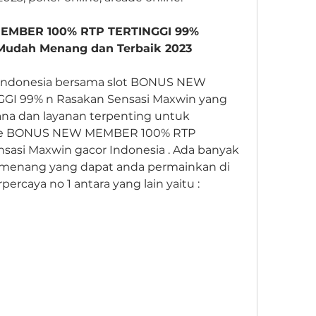
EMBER 100% RTP TERTINGGI 99% 
Mudah Menang dan Terbaik 2023
di Indonesia bersama slot BONUS NEW 
I 99% n Rasakan Sensasi Maxwin yang 
na dan layanan terpenting untuk 
ine BONUS NEW MEMBER 100% RTP 
asi Maxwin gacor Indonesia . Ada banyak 
 menang yang dapat anda permainkan di 
rpercaya no 1 antara yang lain yaitu :