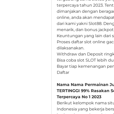
terpercaya tahun 2023. Ten
dimanjakan dengan beragam
online, anda akan mendapat
dari kami yakni Slot88. Den
menarik, dan bonus jackpot 
Keuntungan yang lain dari si
Proses daftar slot online ga
dilaksanakan.
Withdraw dan Deposit ringk
Bisa coba slot SLOT lebih du
Bayar tiap kemenangan pe
Daftar
Nama Nama Permainan J
TERTINGGI 99% Rasakan Se
Terpercaya No 1 2023
Berikut kelompok nama situs
Indonesia yang bekerja be