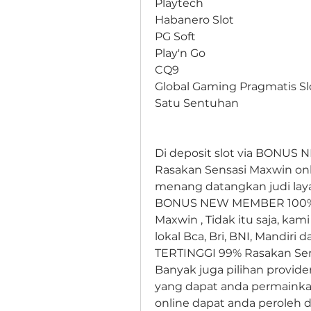
Playtech
Habanero Slot
PG Soft
Play'n Go
CQ9
Global Gaming Pragmatis Sl
Satu Sentuhan
Di deposit slot via BONU
Rasakan Sensasi Maxwin onl
menang datangkan judi layan
BONUS NEW MEMBER 100% R
Maxwin , Tidak itu saja, kam
lokal Bca, Bri, BNI, Mand
TERTINGGI 99% Rasakan Se
Banyak juga pilihan provider
yang dapat anda permainka
online dapat anda peroleh