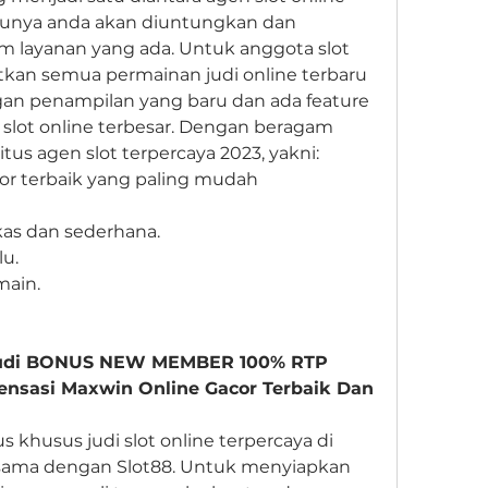
tunya anda akan diuntungkan dan 
 layanan yang ada. Untuk anggota slot 
kan semua permainan judi online terbaru 
gan penampilan yang baru dan ada feature 
slot online terbesar. Dengan beragam 
tus agen slot terpercaya 2023, yakni:
cor terbaik yang paling mudah 
as dan sederhana.
lu.
main.
udi BONUS NEW MEMBER 100% RTP 
nsasi Maxwin Online Gacor Terbaik Dan 
 khusus judi slot online terpercaya di 
rsama dengan Slot88. Untuk menyiapkan 